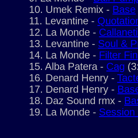
10.
Umek
Remix -
Base
11. Levantine -
Quotatio
12.
La Monde
-
Callanet
13. Levantine -
Soul & P
14.
La Monde
-
Filter Fin
15. Alba
Patera
-
Cag
(3
16.
Denard
Henry -
Tact
17.
Denard
Henry -
Bas
18.
Daz
Sound
rmx
-
Ba
19.
La Monde
-
Session