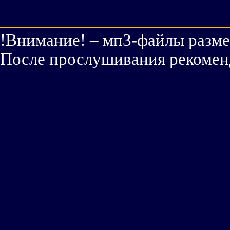
!Внимание! – мп3-файлы
разм
После прослушивания
рекомен