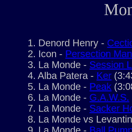
Mon
1.
Denord
Henry -
Cecti
2. Icon -
Persection
Man
3.
La Monde
-
Session 
4. Alba
Patera
-
Ker
(3:4
5.
La Monde
-
Peak
(3:0
6.
La Monde
-
G.A.W.S.
7.
La Monde
-
Sacker Ho
8.
La Monde
vs
Levantin
9.
La Monde
-
Ball
Pump